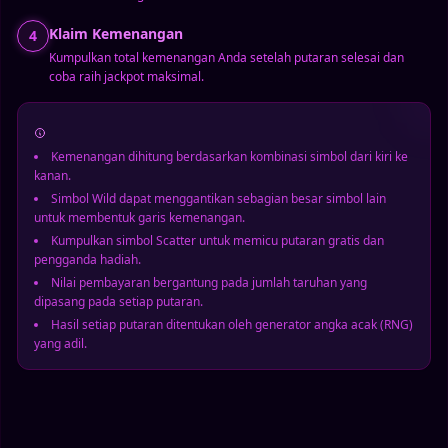
Klaim Kemenangan
4
Kumpulkan total kemenangan Anda setelah putaran selesai dan
coba raih jackpot maksimal.
Kemenangan dihitung berdasarkan kombinasi simbol dari kiri ke
kanan.
Simbol Wild dapat menggantikan sebagian besar simbol lain
untuk membentuk garis kemenangan.
Kumpulkan simbol Scatter untuk memicu putaran gratis dan
pengganda hadiah.
Nilai pembayaran bergantung pada jumlah taruhan yang
dipasang pada setiap putaran.
Hasil setiap putaran ditentukan oleh generator angka acak (RNG)
yang adil.