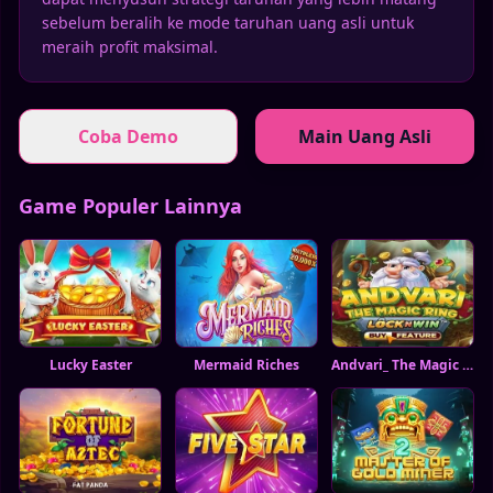
sebelum beralih ke mode taruhan uang asli untuk
meraih profit maksimal.
Coba Demo
Main Uang Asli
Game Populer Lainnya
Lucky Easter
Mermaid Riches
Andvari_ The Magic Ring