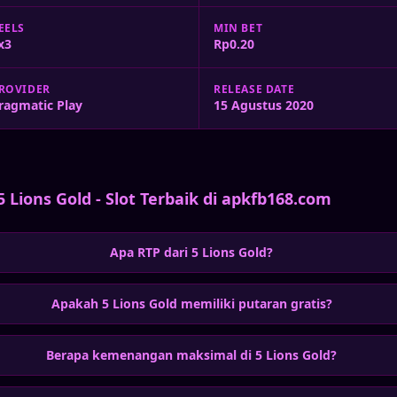
EELS
MIN BET
x3
Rp0.20
ROVIDER
RELEASE DATE
ragmatic Play
15 Agustus 2020
5 Lions Gold - Slot Terbaik di apkfb168.com
Apa RTP dari 5 Lions Gold?
Apakah 5 Lions Gold memiliki putaran gratis?
Berapa kemenangan maksimal di 5 Lions Gold?