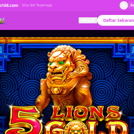
b168.com
Situs Slot Terpercaya
B
Masuk
Daftar Sekara