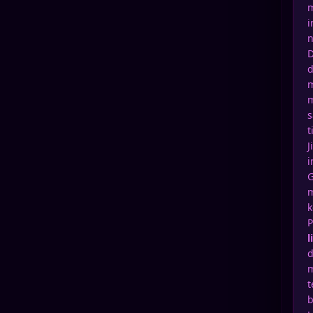
m
i
D
d
m
m
s
t
J
i
G
m
k
P
l
d
m
t
b