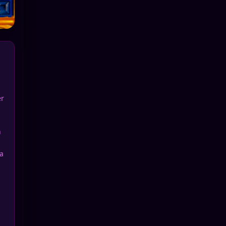
er
n
a