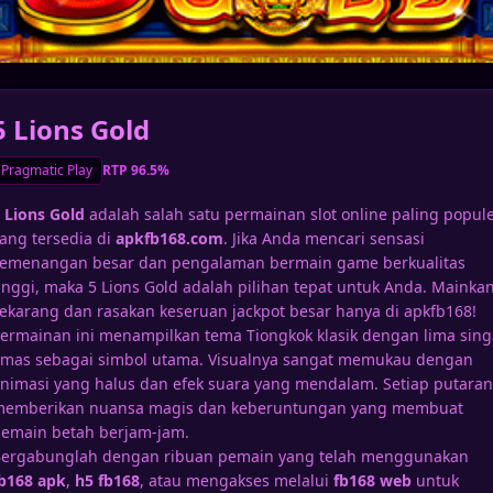
▶
5 Lions Gold
Pragmatic Play
RTP 96.5%
 Lions Gold
adalah salah satu permainan slot online paling popul
ang tersedia di
apkfb168.com
. Jika Anda mencari sensasi
emenangan besar dan pengalaman bermain game berkualitas
inggi, maka 5 Lions Gold adalah pilihan tepat untuk Anda. Mainka
ekarang dan rasakan keseruan jackpot besar hanya di apkfb168!
ermainan ini menampilkan tema Tiongkok klasik dengan lima sing
mas sebagai simbol utama. Visualnya sangat memukau dengan
nimasi yang halus dan efek suara yang mendalam. Setiap putaran
emberikan nuansa magis dan keberuntungan yang membuat
emain betah berjam-jam.
ergabunglah dengan ribuan pemain yang telah menggunakan
b168 apk
,
h5 fb168
, atau mengakses melalui
fb168 web
untuk