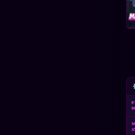
R
9
M
x