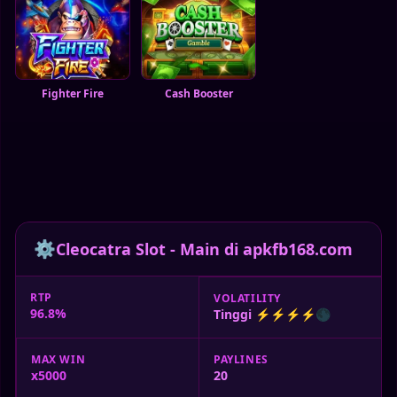
Fighter Fire
Cash Booster
⚙️
Cleocatra Slot - Main di apkfb168.com
RTP
VOLATILITY
96.8%
Tinggi ⚡⚡⚡⚡🌑
MAX WIN
PAYLINES
x5000
20