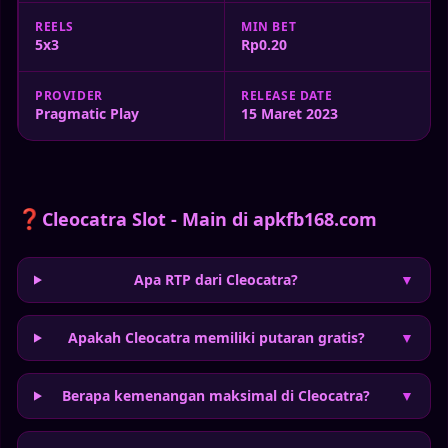
REELS
MIN BET
5x3
Rp0.20
PROVIDER
RELEASE DATE
Pragmatic Play
15 Maret 2023
❓
Cleocatra Slot - Main di apkfb168.com
Apa RTP dari Cleocatra?
▼
Apakah Cleocatra memiliki putaran gratis?
▼
Berapa kemenangan maksimal di Cleocatra?
▼