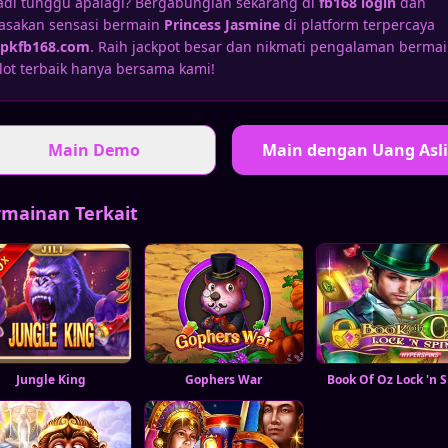
adi tunggu apalagi? Bergabunglah sekarang di
fb168 login
dan
asakan sensasi bermain
Princess Jasmine
di platform terpercaya
apkfb168.com
. Raih jackpot besar dan nikmati pengalaman berma
lot terbaik hanya bersama kami!
Main Demo
Main dengan Uang Asli
rmainan Terkait
Book Of Oz Lock 'n 
Jungle King
Gophers War