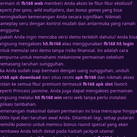
ermain di
fb168 web
memberi Anda akses ke fitur-fitur eksklusif
eperti
free spins
,
wild multipliers
, dan
bonus games
yang bisa
eningkatkan kemenangan Anda secara signifikan. Nikmati
ameplay seru dengan kontrol mudah dan antarmuka yang ramah
pengguna.
pakah Anda ingin mencoba versi demo terlebih dahulu? Anda bis
langsung mengakses
h5.fb168
atau menggunakan
fb168 h5 login
ntuk memulai sesi demo tanpa risiko finansial. Ini adalah cara
sempurna untuk memahami mekanisme permainan sebelum
memasang taruhan sungguhan.
ika Anda sudah siap bermain dengan uang sungguhan, unduh
b168 apk download
dari situs resmi
apk fb168
dan nikmati akses
nstan ke semua fitur premium termasuk
fb168 apk slot
favorit
eperti Princess Jasmine. Anda juga dapat mengakses permainan
angsung melalui
h5 fb168 win
versi web tanpa perlu instalasi
plikasi tambahan.
emenangan maksimal dalam permainan ini bisa mencapai hingg
000x lipat dari taruhan awal Anda. Ditambah lagi, setiap putaran
emiliki potensi untuk memicu bonus round spesial yang akan
embawa Anda lebih dekat pada hadiah jackpot utama!