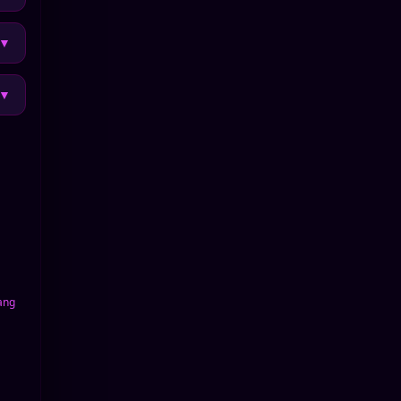
▼
▼
ang