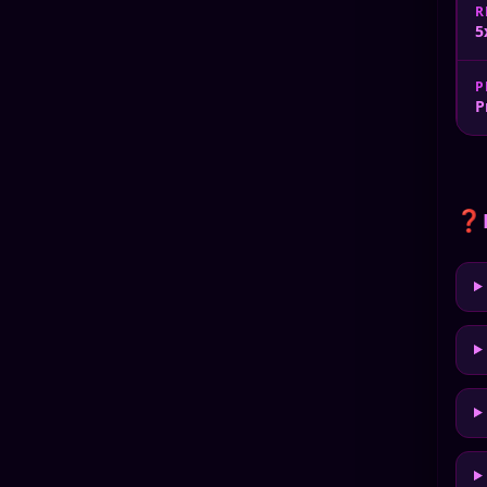
R
5
P
P
❓