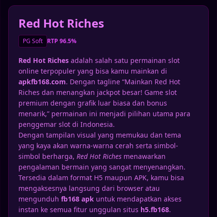
▶
Red Hot Riches
PG Soft
RTP 96.5%
Red Hot Riches
adalah salah satu permainan slot
online terpopuler yang bisa kamu mainkan di
apkfb168.com
. Dengan tagline “Mainkan Red Hot
Riches dan menangkan jackpot besar! Game slot
premium dengan grafik luar biasa dan bonus
menarik,” permainan ini menjadi pilihan utama para
penggemar slot di Indonesia.
Dengan tampilan visual yang memukau dan tema
yang kaya akan warna-warna cerah serta simbol-
simbol berharga,
Red Hot Riches
menawarkan
pengalaman bermain yang sangat menyenangkan.
Tersedia dalam format H5 maupun APK, kamu bisa
mengaksesnya langsung dari browser atau
mengunduh
fb168 apk
untuk mendapatkan akses
instan ke semua fitur unggulan situs
h5.fb168
.