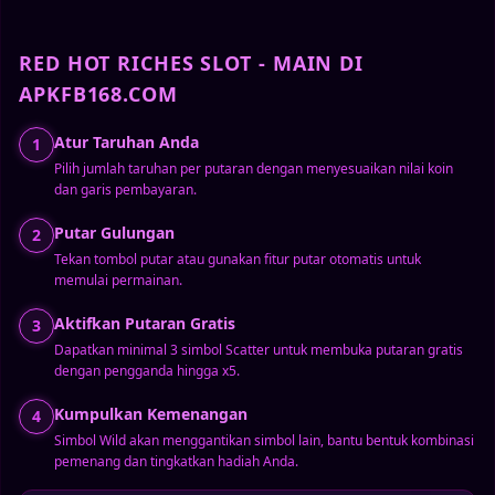
RED HOT RICHES SLOT - MAIN DI
APKFB168.COM
Atur Taruhan Anda
1
Pilih jumlah taruhan per putaran dengan menyesuaikan nilai koin
dan garis pembayaran.
Putar Gulungan
2
Tekan tombol putar atau gunakan fitur putar otomatis untuk
memulai permainan.
Aktifkan Putaran Gratis
3
Dapatkan minimal 3 simbol Scatter untuk membuka putaran gratis
dengan pengganda hingga x5.
Kumpulkan Kemenangan
4
Simbol Wild akan menggantikan simbol lain, bantu bentuk kombinasi
pemenang dan tingkatkan hadiah Anda.