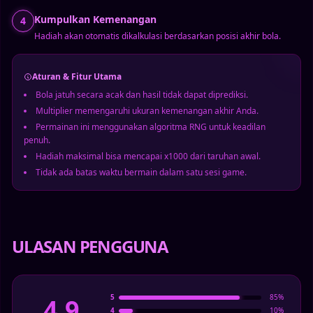
Kumpulkan Kemenangan
4
Hadiah akan otomatis dikalkulasi berdasarkan posisi akhir bola.
Aturan & Fitur Utama
Bola jatuh secara acak dan hasil tidak dapat diprediksi.
Multiplier memengaruhi ukuran kemenangan akhir Anda.
Permainan ini menggunakan algoritma RNG untuk keadilan
penuh.
Hadiah maksimal bisa mencapai x1000 dari taruhan awal.
Tidak ada batas waktu bermain dalam satu sesi game.
ULASAN PENGGUNA
5
85%
4.9
4
10%