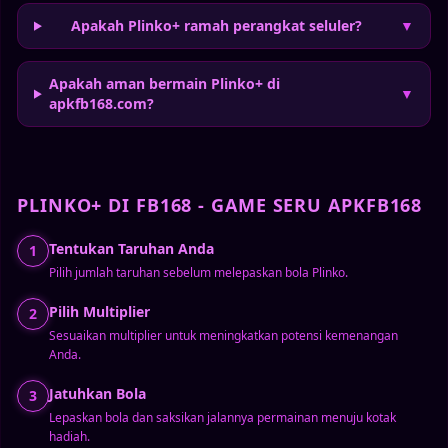
Apakah Plinko+ ramah perangkat seluler?
▼
Apakah aman bermain Plinko+ di
▼
apkfb168.com?
PLINKO+ DI FB168 - GAME SERU APKFB168
Tentukan Taruhan Anda
1
Pilih jumlah taruhan sebelum melepaskan bola Plinko.
Pilih Multiplier
2
Sesuaikan multiplier untuk meningkatkan potensi kemenangan
Anda.
Jatuhkan Bola
3
Lepaskan bola dan saksikan jalannya permainan menuju kotak
hadiah.