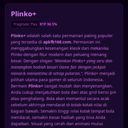
▶
Plinko+
Pragmatic Play
RTP 96.5%
Plinko+
adalah salah satu permainan paling populer
yang tersedia di
apkfb168.com
. Permainan ini
menggabungkan kesenangan klasik dari mekanika
Plinko dengan fitur modern dan peluang menang
besar. Dengan slogan
"Mainkan Plinko+ yang seru dan
menangkan hadiah besar! Game fair dengan jackpot
menarik menantimu di setiap putaran."
, Plinko+ menjadi
pilihan utama para gamer di seluruh Indonesia.
Bermain
Plinko+
sangat mudah dan menyenangkan.
Anda cukup menjatuhkan bola dari atas grid berisi pin
atau penghalang. Bola akan memantul secara acak
sebelum akhirnya mendarat di kotak-kotak nilai di
bagian bawah. Semakin tinggi nilai kotak tempat bola
mendarat, semakin besar hadiah yang bisa Anda
dapatkan. Visual yang cerah dan animasi mulus