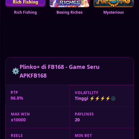
Rich Fishing
Boxing Riches
Mysterious
Plinko+ di FB168 - Game Seru
⚙️
APKFB168
RTP
VOLATILITY
96.8%
Tinggi ⚡⚡⚡⚡🌑
MAX WIN
PAYLINES
x10000
20
REELS
MIN BET