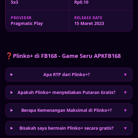
5x3
Rp0.10
PROVIDER
RELEASE DATE
Pragmatic Play
15 Maret 2023
❓
Plinko+ di FB168 - Game Seru APKFB168
Apa RTP dari Plinko+?
▼
Apakah Plinko+ menyediakan Putaran Gratis?
▼
Berapa Kemenangan Maksimal di Plinko+?
▼
Bisakah saya bermain Plinko+ secara gratis?
▼